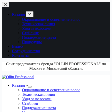
Перейти
к
сути
Каталог
Окрашивание и осветление волос
Техническая линия
Уход за волосами
Стайлинг
Поддержание цвета
Процедуры
Видео
Сотрудничество
Контакты
Сайт представителя бренда "OLLIN PROFESSIONAL" по
Москве и Московской области.
Каталог
Окрашивание и осветление волос
Техническая линия
Уход за волосами
Стайлинг
Поддержание цвета