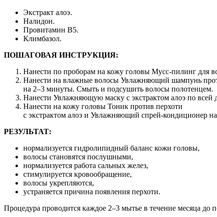
Экстракт алоэ.
Налидон.
Провитамин В5.
Климбазол.
ПОШАГОВАЯ ИНСТРУКЦИЯ:
Нанести по проборам на кожу головы Мусс-пилинг для во
Нанести на влажные волосы Увлажняющий шампунь проти
на 2–3 минуты. Смыть и подсушить волосы полотенцем.
Нанести Увлажняющую маску с экстрактом алоэ по всей д
Нанести на кожу головы Тоник против перхоти
с экстрактом алоэ и Увлажняющий спрей-кондиционер на
РЕЗУЛЬТАТ:
нормализуется гидролипидный баланс кожи головы,
волосы становятся послушными,
нормализуется работа сальных желез,
стимулируется кровообращение,
волосы укрепляются,
устраняется причина появления перхоти.
Процедура проводится каждое 2–3 мытье в течение месяца до 